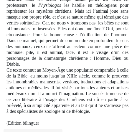
professeurs, le
Physiologos
les habille en théologiens pour
représenter les mystères chrétiens. Mais ici l’animal joue sans
masque son propre rôle, et c’est sa nature même qui témoigne des
vérités spirituelles. Car, ne nous y trompons pas, les bêtes ne sont
ni immorales, ni insensées. Elles ont donc une âme ? Oui, pour la
circonstance. Pour la bonne cause : l’édification de l’homme.
Dans ce manuel, qui permet de comprendre en profondeur le sens
des animaux, ceux-ci s’offrent au lecteur comme une pièce de
monnaie: pile, il est animal, face, il est le visage d’un des
personnages de la dramaturgie chrétienne : Homme, Dieu ou
Diable.
Ce texte connut au Moyen-Âge une popularité comparable à celle
de la Bible, au moins jusqu’au XIIIe siècle, comme le prouvent
les innombrables manuscrits, versions, traductions et adaptations
antiques et médiévales. Il fut visité par tous les auteurs et artistes
médiévaux dont il a nourri l’imagination. Le succès immense de
ce zoo littéraire à l’usage des Chrétiens est dû en partie à sa
brièveté, à sa simplicité apparente et au fait qu’il ne s’adresse pas
à des spécialistes de zoologie ni de théologie.
(Edition bilingue)