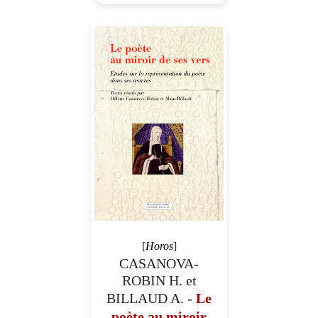
[
Horos
]
CASANOVA-
ROBIN H. et
BILLAUD A. -
Le
poète au miroir