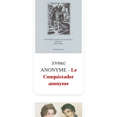
[
Orbita
]
ANONYME -
Le
Conquistador
anonyme