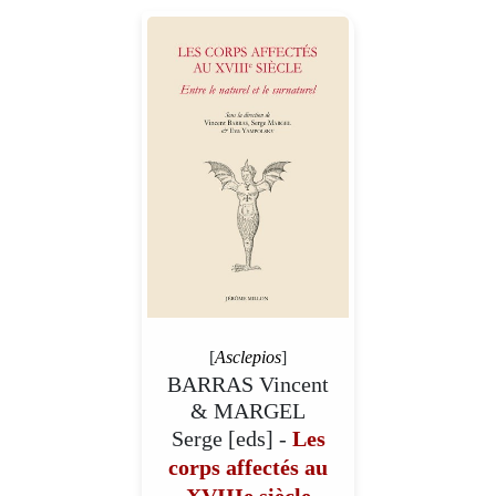
[
Asclepios
]
BARRAS Vincent
& MARGEL
Serge [eds] -
Les
corps affectés au
XVIIIe siècle