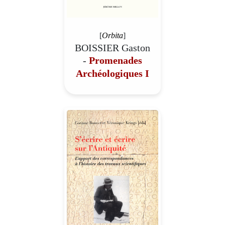
[
Orbita
]
BOISSIER Gaston
-
Promenades
Archéologiques I