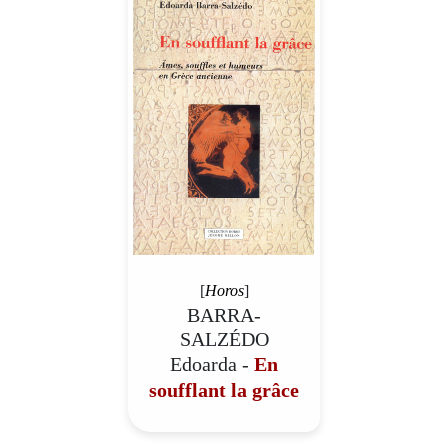
[
Horos
]
BARRA-
SALZÉDO
Edoarda -
En
soufflant la grâce