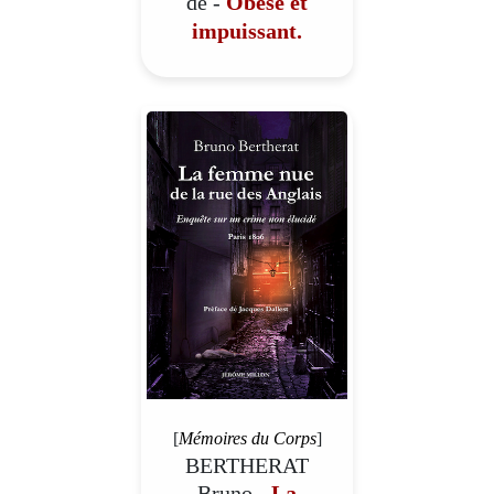
de -
Obèse et
impuissant.
[
Mémoires du Corps
]
BERTHERAT
Bruno -
La