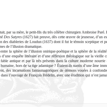
, par sa mère, le petit-fils du très célèbre chirurgien Ambroise Paré. E
ité
Des Satyres
(1627) fait preuve, dès cette œuvre de jeunesse, d’un es
n des diableries de Loudun (1637) dont il fut le témoin sceptique et p
es de l’illusion dramatique.
tre la sphère de l’illusion onirique-poétique et la sphère de la réalité
d’une enquête littéraire et d’une réflexion théologique sur la vieille 
 fable antique et par là très présents dans la culture moderne nourrie d
 humaine, hors de sa tige adamique ? Étaient-ils nantis d’une âme immor
ment, des incarnations fantasmagoriques de démons vouées à confondre
 dans l’ouvrage de François Hédelin, avec une érudition qui n’est jamais