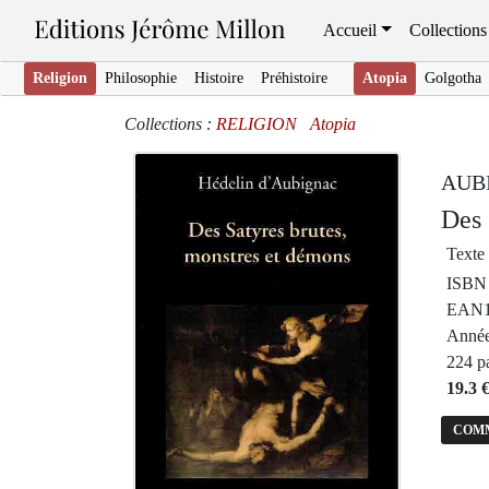
Accueil
Collections
Religion
Philosophie
Histoire
Préhistoire
Atopia
Golgotha
Collections :
RELIGION
Atopia
AUBI
Des 
Texte 
ISBN 
EAN1
Année
224 p
19.3 
COM