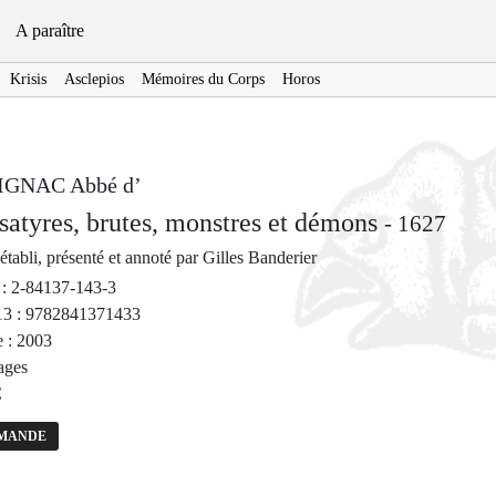
A paraître
Krisis
Asclepios
Mémoires du Corps
Horos
GNAC Abbé d’
satyres, brutes, monstres et démons
- 1627
établi, présenté et annoté par Gilles Banderier
: 2-84137-143-3
3 : 9782841371433
 : 2003
ages
€
MANDE