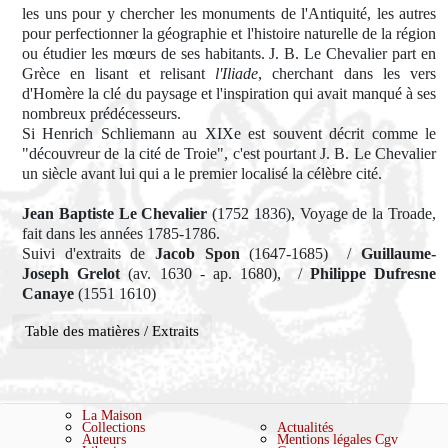
les uns pour y chercher les monuments de l'Antiquité, les autres
pour perfectionner la géographie et l'histoire naturelle de la région
ou étudier les mœurs de ses habitants. J. B. Le Chevalier part en
Grèce en lisant et relisant
l'Iliade
, cherchant dans les vers
d'Homère la clé du paysage et l'inspiration qui avait manqué à ses
nombreux prédécesseurs.
Si Henrich Schliemann au XIXe est souvent décrit comme le
"découvreur de la cité de Troie", c'est pourtant J. B. Le Chevalier
un siècle avant lui qui a le premier localisé la célèbre cité.
Jean Baptiste Le Chevalier
(1752 1836), Voyage de la Troade,
fait dans les années 1785-1786.
Suivi d'extraits de
Jacob Spon
(1647-1685) /
Guillaume-
Joseph Grelot
(av. 1630 - ap. 1680), /
Philippe Dufresne
Canaye
(1551 1610)
Table des matières / Extraits
La Maison
Collections
Actualités
Auteurs
Mentions légales
Cgv