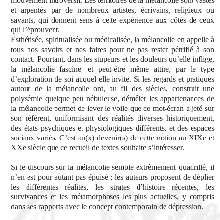
mouvement introversif. Les territoires de la mélancolie sont vastes
et arpentés par de nombreux artistes, écrivains, religieux ou
savants, qui donnent sens à cette expérience aux côtés de ceux
qui l’éprouvent.
Esthétisée, spiritualisée ou médicalisée, la mélancolie en appelle à
tous nos savoirs et nos faires pour ne pas rester pétrifié à son
contact. Pourtant, dans les stupeurs et les douleurs qu’elle inflige,
la mélancolie fascine, et peut-être même attire, par le type
d’exploration de soi auquel elle invite. Si les regards et pratiques
autour de la mélancolie ont, au fil des siècles, construit une
polysémie quelque peu nébuleuse, démêler les appartenances de
la mélancolie permet de lever le voile que ce mot-écran a jeté sur
son référent, uniformisant des réalités diverses historiquement,
des états psychiques et physiologiques différents, et des espaces
sociaux variés. C’est au(x) devenir(s) de cette notion au XIXe et
XXe siècle que ce recueil de textes souhaite s’intéresser.
Si le discours sur la mélancolie semble extrêmement quadrillé, il
n’en est pour autant pas épuisé ; les auteurs proposent de déplier
les différentes réalités, les strates d’histoire récentes, les
survivances et les métamorphoses les plus actuelles, y compris
dans ses rapports avec le concept contemporain de dépression.