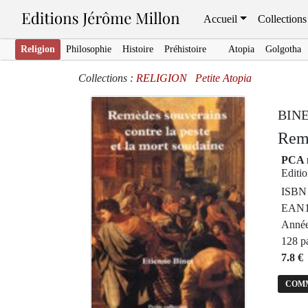
Accueil
Collections
Religion
Philosophie
Histoire
Préhistoire
Atopia
Golgotha
Collections :
RELIGION
Petite Atopia
BINE
Remè
PCA 
Editi
ISBN 
EAN1
Année
128 p
7.8 €
COM