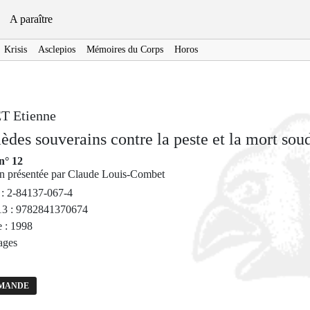
A paraître
Krisis
Asclepios
Mémoires du Corps
Horos
T Etienne
des souverains contre la peste et la mort so
n° 12
on présentée par Claude Louis-Combet
: 2-84137-067-4
3 : 9782841370674
 : 1998
ages
MANDE