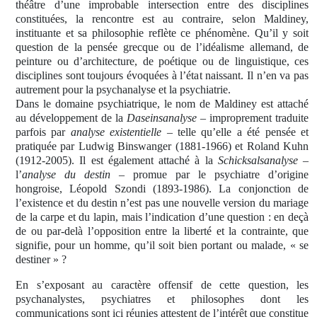
théâtre d’une improbable intersection entre des disciplines
constituées, la rencontre est au contraire, selon Maldiney,
instituante et sa philosophie reflète ce phénomène. Qu’il y soit
question de la pensée grecque ou de l’idéalisme allemand, de
peinture ou d’architecture, de poétique ou de linguistique, ces
disciplines sont toujours évoquées à l’état naissant. Il n’en va pas
autrement pour la psychanalyse et la psychiatrie.
Dans le domaine psychiatrique, le nom de Maldiney est attaché
au développement de la
Daseinsanalyse
– improprement traduite
parfois par
analyse existentielle
– telle qu’elle a été pensée et
pratiquée par Ludwig Binswanger (1881-1966) et Roland Kuhn
(1912-2005). Il est également attaché à la
Schicksalsanalyse
–
l’
analyse du destin
– promue par le psychiatre d’origine
hongroise, Léopold Szondi (1893-1986). La conjonction de
l’existence et du destin n’est pas une nouvelle version du mariage
de la carpe et du lapin, mais l’indication d’une question : en deçà
de ou par-delà l’opposition entre la liberté et la contrainte, que
signifie, pour un homme, qu’il soit bien portant ou malade, « se
destiner » ?
En s’exposant au caractère offensif de cette question, les
psychanalystes, psychiatres et philosophes dont les
communications sont ici réunies attestent de l’intérêt que constitue